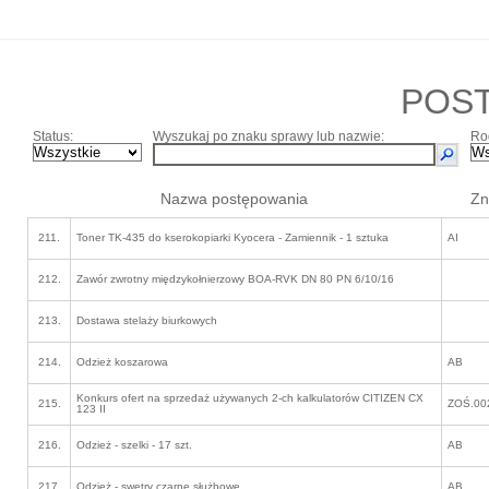
POS
Status:
Wyszukaj po znaku sprawy lub nazwie:
Ro
Nazwa postępowania
Zn
211.
Toner TK-435 do kserokopiarki Kyocera - Zamiennik - 1 sztuka
AI
212.
Zawór zwrotny międzykołnierzowy BOA-RVK DN 80 PN 6/10/16
213.
Dostawa stelaży biurkowych
214.
Odzież koszarowa
AB
Konkurs ofert na sprzedaż używanych 2-ch kalkulatorów CITIZEN CX
215.
ZOŚ.00
123 II
216.
Odzież - szelki - 17 szt.
AB
217.
Odzież - swetry czarne służbowe
AB