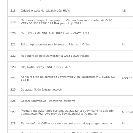
218.
Odzież o wysokiej widzialności HiVis
AB
Naprawa powypadkowa pojazdu Citroen Jumper nr nadwozia (VIN):
219.
VF7YDBNFC12S81029 Rok produkcji: 2021.
220.
CZĘŚCI ZAMIENNE AUTOBUSOWE - ZAPYTANIA
221.
Zakup oprogramowania biurowego Microsoft Office
AI
222.
Regeneracja belki zawieszenia wraz z zwrotnicami
223.
Olej hydrauliczny ESSO UNIVIS J26
Konkurs ofert na sprzedaż używanych 2-ch kalkulatorów CITIZEN CX
224.
ZOŚ.00
123 II
225.
Dostawa filtrów kieszeniowych
226.
Części tramwajowe - zapytanie ofertowe
Przetarg na wykonanie systemu zarządzania budynkami na zajezdni
227.
AL.014
tramwajowej Franowo przy ul. Szwajcarskiej w Poznaniu
228.
Radiotelefony VHF wraz z akcesoriami oraz usługą programowania
AI