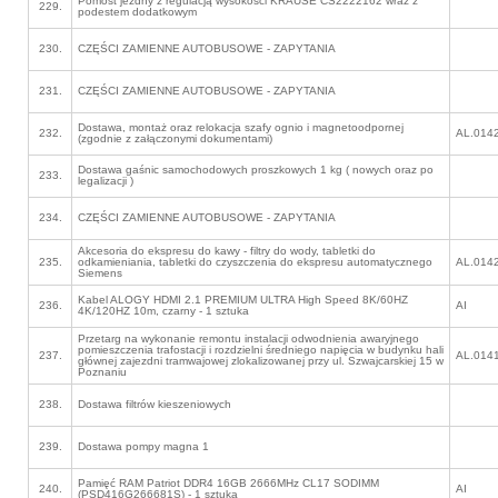
Pomost jezdny z regulacją wysokości KRAUSE CS2222162 wraz z
229.
podestem dodatkowym
230.
CZĘŚCI ZAMIENNE AUTOBUSOWE - ZAPYTANIA
231.
CZĘŚCI ZAMIENNE AUTOBUSOWE - ZAPYTANIA
Dostawa, montaż oraz relokacja szafy ognio i magnetoodpornej
232.
AL.014
(zgodnie z załączonymi dokumentami)
Dostawa gaśnic samochodowych proszkowych 1 kg ( nowych oraz po
233.
legalizacji )
234.
CZĘŚCI ZAMIENNE AUTOBUSOWE - ZAPYTANIA
Akcesoria do ekspresu do kawy - filtry do wody, tabletki do
235.
odkamieniania, tabletki do czyszczenia do ekspresu automatycznego
AL.014
Siemens
Kabel ALOGY HDMI 2.1 PREMIUM ULTRA High Speed 8K/60HZ
236.
AI
4K/120HZ 10m, czarny - 1 sztuka
Przetarg na wykonanie remontu instalacji odwodnienia awaryjnego
pomieszczenia trafostacji i rozdzielni średniego napięcia w budynku hali
237.
AL.014
głównej zajezdni tramwajowej zlokalizowanej przy ul. Szwajcarskiej 15 w
Poznaniu
238.
Dostawa filtrów kieszeniowych
239.
Dostawa pompy magna 1
Pamięć RAM Patriot DDR4 16GB 2666MHz CL17 SODIMM
240.
AI
(PSD416G266681S) - 1 sztuka