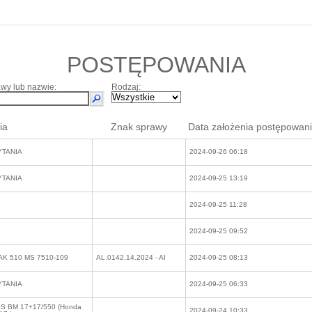
POSTĘPOWANIA
wy lub nazwie:
Rodzaj:
ia
Znak sprawy
Data założenia postępowan
YTANIA
2024-09-26 06:18
YTANIA
2024-09-25 13:19
2024-09-25 11:28
2024-09-25 09:52
K 510 MS 7510-109
AL.0142.14.2024 - AI
2024-09-25 08:13
YTANIA
2024-09-25 06:33
SS BM 17+17/550 (Honda
2024-09-24 10:33