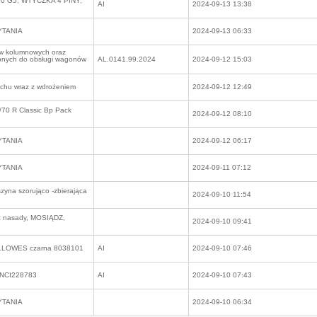
0 G5, WTYCZKA 4 PINY,
AI
2024-09-13 13:38
YTANIA
2024-09-13 06:33
ów kolumnowych oraz
zonych do obsługi wagonów
AL.0141.99.2024
2024-09-12 15:03
uchu wraz z wdrożeniem
2024-09-12 12:49
0 R Classic Bp Pack
2024-09-12 08:10
YTANIA
2024-09-12 06:17
YTANIA
2024-09-11 07:12
yna szorująco -zbierająca
2024-09-10 11:54
z nasady, MOSIĄDZ,
2024-09-10 09:41
FELLOWES czarna 8038101
AI
2024-09-10 07:46
 CNCI228783
AI
2024-09-10 07:43
YTANIA
2024-09-10 06:34