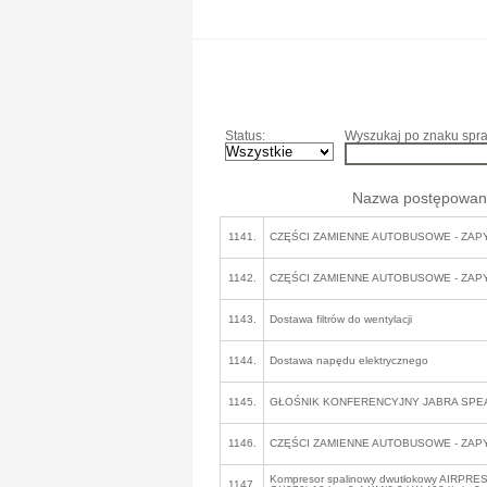
Status:
Wyszukaj po znaku spra
Nazwa postępowan
1141.
CZĘŚCI ZAMIENNE AUTOBUSOWE - ZAP
1142.
CZĘŚCI ZAMIENNE AUTOBUSOWE - ZAP
1143.
Dostawa filtrów do wentylacji
1144.
Dostawa napędu elektrycznego
1145.
GŁOŚNIK KONFERENCYJNY JABRA SPEA
1146.
CZĘŚCI ZAMIENNE AUTOBUSOWE - ZAP
Kompresor spalinowy dwutłokowy AIRPRE
1147.