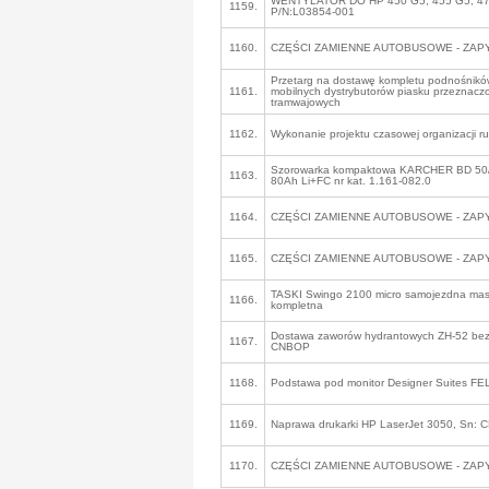
WENTYLATOR DO HP 450 G5, 455 G5, 47
1159.
P/N:L03854-001
1160.
CZĘŚCI ZAMIENNE AUTOBUSOWE - ZAP
Przetarg na dostawę kompletu podnośnik
1161.
mobilnych dystrybutorów piasku przeznac
tramwajowych
1162.
Wykonanie projektu czasowej organizacji r
Szorowarka kompaktowa KARCHER BD 50/7
1163.
80Ah Li+FC nr kat. 1.161-082.0
1164.
CZĘŚCI ZAMIENNE AUTOBUSOWE - ZAP
1165.
CZĘŚCI ZAMIENNE AUTOBUSOWE - ZAP
TASKI Swingo 2100 micro samojezdna masz
1166.
kompletna
Dostawa zaworów hydrantowych ZH-52 be
1167.
CNBOP
1168.
Podstawa pod monitor Designer Suites 
1169.
Naprawa drukarki HP LaserJet 3050, Sn:
1170.
CZĘŚCI ZAMIENNE AUTOBUSOWE - ZAP