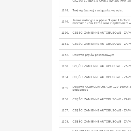
GX270) 10 bar 8.4 KM/6.3 kW 403 l/min 2x
1148.
Trójnóg (statyw) z wciągarką wg opisu
Taśma izolacyjna w płynie "Liquid Electrica
1149.
minimum 125ml każda wraz z aplikatorem w
1150.
CZĘŚCI ZAMIENNE AUTOBUSOWE - ZAP
1151.
CZĘŚCI ZAMIENNE AUTOBUSOWE - ZAP
1152.
Dostawa prętów poliamidowych
1153.
CZĘŚCI ZAMIENNE AUTOBUSOWE - ZAP
1154.
CZĘŚCI ZAMIENNE AUTOBUSOWE - ZAP
Dostawa AKUMULATOR AGM 12V 160Ah 4
1155.
podobnego
1156.
CZĘŚCI ZAMIENNE AUTOBUSOWE - ZAP
1157.
CZĘŚCI ZAMIENNE AUTOBUSOWE - ZAP
1158.
CZĘŚCI ZAMIENNE AUTOBUSOWE - ZAP