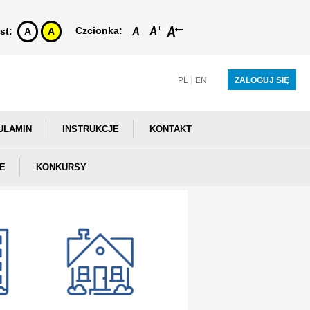
Czcionka:
st:
A
A
PL
EN
ZALOGUJ SIĘ
ULAMIN
INSTRUKCJE
KONTAKT
E
KONKURSY