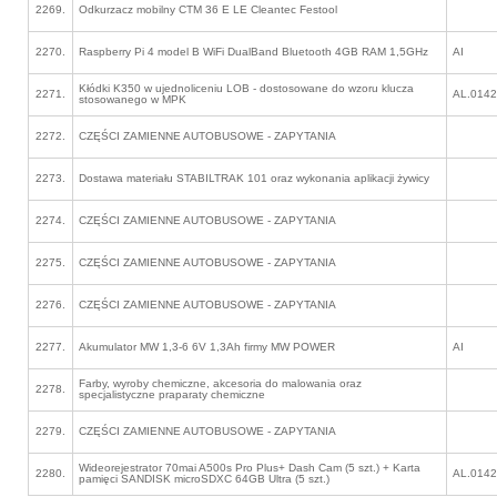
2269.
Odkurzacz mobilny CTM 36 E LE Cleantec Festool
2270.
Raspberry Pi 4 model B WiFi DualBand Bluetooth 4GB RAM 1,5GHz
AI
Kłódki K350 w ujednoliceniu LOB - dostosowane do wzoru klucza
2271.
AL.0142
stosowanego w MPK
2272.
CZĘŚCI ZAMIENNE AUTOBUSOWE - ZAPYTANIA
2273.
Dostawa materiału STABILTRAK 101 oraz wykonania aplikacji żywicy
2274.
CZĘŚCI ZAMIENNE AUTOBUSOWE - ZAPYTANIA
2275.
CZĘŚCI ZAMIENNE AUTOBUSOWE - ZAPYTANIA
2276.
CZĘŚCI ZAMIENNE AUTOBUSOWE - ZAPYTANIA
2277.
Akumulator MW 1,3-6 6V 1,3Ah firmy MW POWER
AI
Farby, wyroby chemiczne, akcesoria do malowania oraz
2278.
specjalistyczne praparaty chemiczne
2279.
CZĘŚCI ZAMIENNE AUTOBUSOWE - ZAPYTANIA
Wideorejestrator 70mai A500s Pro Plus+ Dash Cam (5 szt.) + Karta
2280.
AL.0142
pamięci SANDISK microSDXC 64GB Ultra (5 szt.)