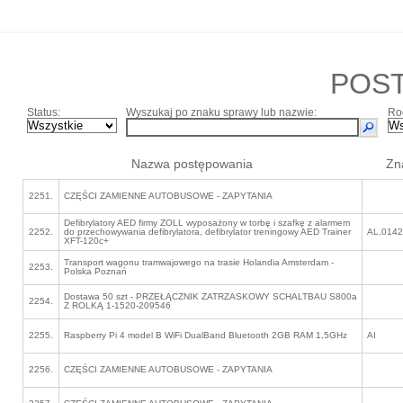
POS
Status:
Wyszukaj po znaku sprawy lub nazwie:
Ro
Nazwa postępowania
Zn
2251.
CZĘŚCI ZAMIENNE AUTOBUSOWE - ZAPYTANIA
Defibrylatory AED firmy ZOLL wyposażony w torbę i szafkę z alarmem
2252.
do przechowywania defibrylatora, defibrylator treningowy AED Trainer
AL.0142
XFT-120c+
Transport wagonu tramwajowego na trasie Holandia Amsterdam -
2253.
Polska Poznań
Dostawa 50 szt - PRZEŁĄCZNIK ZATRZASKOWY SCHALTBAU S800a
2254.
Z ROLKĄ 1-1520-209546
2255.
Raspberry Pi 4 model B WiFi DualBand Bluetooth 2GB RAM 1,5GHz
AI
2256.
CZĘŚCI ZAMIENNE AUTOBUSOWE - ZAPYTANIA