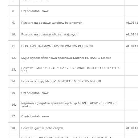
8.
Części autobusowe
9.
Przetarg na dostawę wyrobów betonowych
AL.0141
10.
Przetarg na dostawę iglic tramwajowych
AL.0141
11.
DOSTAWA TRAMWAJOWYCH WAŁÓW PĘDNYCH
AL.0141
12.
Myjka wysokociśnieniowa spalinowa Karcher HD 8/23 G Classic
Dostawa - MODUŁ IGBT 600A 1700V CM600DX-34T + SP0115T2CX-
13.
17.1
14.
Dostawa Pompy Magna1 65-120 F 340 1x230V PN6/10
15.
Części autobusowe
Naprawa agregatów sprężarkowych typ AIRPOL AB6/1-380-120 - 6
16.
sztuk .
17.
Części autobusowe
18.
Dostawa gazów technicznych
AL.0141