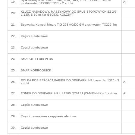
Dysk twardy IBM 300GB, 10K, 6Gb, SAS, FRU: 81Y9913, Model
19.
AI
producenta: ST9300653SS - 2 sztuki
KLUCZ NASADOWY, MASZYNOWY DO ŚRUB STOPOWYCH SZ 2/6
20.
L-135, S-39 nr kat GS0531 KOLZBYT
21.
Spawarka Kemppi Minarc TIG 223 AC/DC GM z uchwytem TX225 4m
22.
Części autobusowe
23.
Części autobusowe
24.
SMAR 4S FLUID PLUS
25.
SMAR KORROQUICK
ROLKA POBIERAJĄCA PAPIER DO DRUKARKI HP Laser Jet 1320 - 3
26.
AI
sztuki
27.
TONER DO DRUKARKI HP LJ 1300 Q2613A (ZAMIENNIK) - 1 sztuka
AI
28.
Części autobusowe
29.
Części tramwajowe - zapytanie ofertowe
30.
Części autobusowe