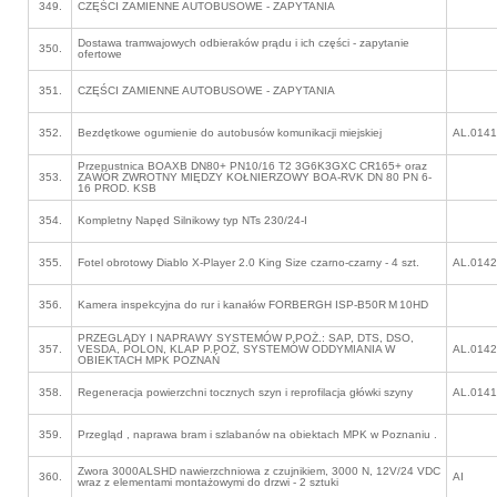
349.
CZĘŚCI ZAMIENNE AUTOBUSOWE - ZAPYTANIA
Dostawa tramwajowych odbieraków prądu i ich części - zapytanie
350.
ofertowe
351.
CZĘŚCI ZAMIENNE AUTOBUSOWE - ZAPYTANIA
352.
Bezdętkowe ogumienie do autobusów komunikacji miejskiej
AL.0141
Przepustnica BOAXB DN80+ PN10/16 T2 3G6K3GXC CR165+ oraz
353.
ZAWÓR ZWROTNY MIĘDZY KOŁNIERZOWY BOA-RVK DN 80 PN 6-
16 PROD. KSB
354.
Kompletny Napęd Silnikowy typ NTs 230/24-I
355.
Fotel obrotowy Diablo X-Player 2.0 King Size czarno-czarny - 4 szt.
AL.0142
356.
Kamera inspekcyjna do rur i kanałów FORBERGH ISP‑B50R M 10HD
PRZEGLĄDY I NAPRAWY SYSTEMÓW P.POŻ.: SAP, DTS, DSO,
357.
VESDA, POLON, KLAP P.POŻ, SYSTEMÓW ODDYMIANIA W
AL.0142
OBIEKTACH MPK POZNAŃ
358.
Regeneracja powierzchni tocznych szyn i reprofilacja główki szyny
AL.0141
359.
Przegląd , naprawa bram i szlabanów na obiektach MPK w Poznaniu .
Zwora 3000ALSHD nawierzchniowa z czujnikiem, 3000 N, 12V/24 VDC
360.
AI
wraz z elementami montażowymi do drzwi - 2 sztuki