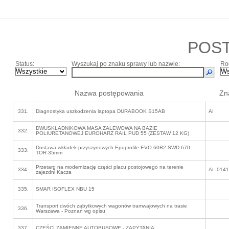
POS
Status:
Wyszukaj po znaku sprawy lub nazwie:
Ro
Nazwa postępowania
Zn
331.
Diagnostyka uszkodzenia laptopa DURABOOK S15AB
AI
DWUSKŁADNIKOWA MASA ZALEWOWA NA BAZIE
332.
POLIURETANOWEJ EUROHARZ RAIL PUD 55 (ZESTAW 12 KG)
Dostawa wkładek przyszynowych Epuprofile EVO 60R2 SWD 670
333.
TOR-35mm
Przetarg na modernizację części placu postojowego na terenie
334.
AL.0141
zajezdni Kacza
335.
SMAR ISOFLEX NBU 15
Transport dwóch zabytkowych wagonów tramwajowych na trasie
336.
Warszawa - Poznań wg opisu
337.
CZĘŚCI ZAMIENNE AUTOBUSOWE - ZAPYTANIA