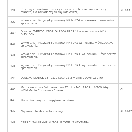
Przetarg na dostawę odzieży roboczej i ochronnej oraz odzieży
338.
AL.0141
roboczej dla zakładowej służby ratowniczej
Wykonanie - Przyrząd pomiarowy PKT-072A wg rysunku + świadectwo
339.
sprawdzenia
Dostawa WENTYLATOR G4E200-BL03-11 + kondensator MKA-
340.
8uF/450V
Wykonanie - Przyrząd pomiarowy PKT-072 wg rysunku + świadectwo
341.
sprawdzenia
Wykonanie - Przyrząd pomiarowy PKT-076.E wg rysunku + świadectwo
342.
sprawdzenia
Wykonanie - Przyrząd pomiarowy PKT-076.E wg rysunku + świadectwo
343.
sprawdzenia
344.
Dostawa MODUŁ 2SP0115T2CX-17.2 + 2MBI550VN-170-50
Media konwerter światłowodowy TP-Link MC 112CS, 10/100 Mbps
345.
AI
WDM Media Converter - 5 sztuk
346.
Części tramwajowe - zapytanie ofertowe
347.
Naprawa chłodnic autobusowych
AL.0142
348.
CZĘŚCI ZAMIENNE AUTOBUSOWE - ZAPYTANIA