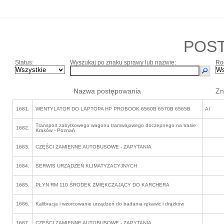
POS
Status:
Wyszukaj po znaku sprawy lub nazwie:
Ro
Nazwa postępowania
Zn
1681.
WENTYLATOR DO LAPTOPA HP PROBOOK 6560B 6570B 6565B
AI
Transport zabytkowego wagonu tramwajowego doczepnego na trasie
1682.
Kraków - Poznań
1683.
CZĘŚCI ZAMIENNE AUTOBUSOWE - ZAPYTANIA
1684.
SERWIS URZĄDZEŃ KLIMATYZACYJNYCH
1685.
PŁYN RM 110 ŚRODEK ZMIĘKCZAJĄCY DO KARCHERA
1686.
Kalibracja i wzorcowanie urządzeń do badania rękawic i drążków
1687.
CZĘŚCI ZAMIENNE AUTOBUSOWE - ZAPYTANIA