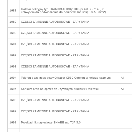
Izolator sekcyjny typ TRAM 09-400/Djp100 (nr kat. 227140) z
1688.
uchwytem do podwieszenia do porzeczki (na linkę 25-50 mm2)
1689.
CZĘŚCI ZAMIENNE AUTOBUSOWE - ZAPYTANIA
1690.
CZĘŚCI ZAMIENNE AUTOBUSOWE - ZAPYTANIA
1691.
CZĘŚCI ZAMIENNE AUTOBUSOWE - ZAPYTANIA
1692.
CZĘŚCI ZAMIENNE AUTOBUSOWE - ZAPYTANIA
1693.
CZĘŚCI ZAMIENNE AUTOBUSOWE - ZAPYTANIA
1694.
Telefon bezprzewodowy Gigaset C550 Comfort w kolorze czarnym
AI
1695.
Konkurs ofert na sprzedaż używanych drukarek i telefaxu.
AI
1696.
CZĘŚCI ZAMIENNE AUTOBUSOWE - ZAPYTANIA
1697.
CZĘŚCI ZAMIENNE AUTOBUSOWE - ZAPYTANIA
1698.
Przekładnik napięciowy SN ABB typ TJP 5.0