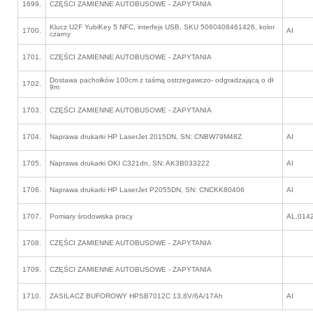
1699.
CZĘŚCI ZAMIENNE AUTOBUSOWE - ZAPYTANIA
Klucz U2F YubiKey 5 NFC, interfejs USB, SKU 5060408461426, kolor
1700.
AI
czarny
1701.
CZĘŚCI ZAMIENNE AUTOBUSOWE - ZAPYTANIA
Dostawa pachołków 100cm z taśmą ostrzegawczo- odgradzającą o dł
1702.
9m
1703.
CZĘŚCI ZAMIENNE AUTOBUSOWE - ZAPYTANIA
1704.
Naprawa drukarki HP LaserJet 2015DN, SN: CNBW79M48Z
AI
1705.
Naprawa drukarki OKI C321dn, SN: AK3B033222
AI
1706.
Naprawa drukarki HP LaserJet P2055DN, SN: CNCKK80406
AI
1707.
Pomiary środowiska pracy
AL.014
1708.
CZĘŚCI ZAMIENNE AUTOBUSOWE - ZAPYTANIA
1709.
CZĘŚCI ZAMIENNE AUTOBUSOWE - ZAPYTANIA
1710.
ZASILACZ BUFOROWY HPSB7012C 13,8V/6A/17Ah
AI