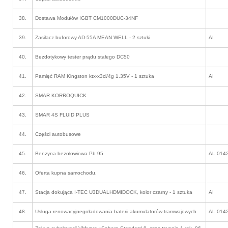
38.
Dostawa Modułów IGBT CM1000DUC-34NF
39.
Zasilacz buforowy AD-55A MEAN WELL - 2 sztuki
AI
40.
Bezdotykowy tester prądu stałego DC50
41.
Pamięć RAM Kingston ktx-x3cl/4g 1.35V - 1 sztuka
AI
42.
SMAR KORROQUICK
43.
SMAR 4S FLUID PLUS
44.
Części autobusowe
45.
Benzyna bezołowiowa Pb 95
AL.014
46.
Oferta kupna samochodu.
47.
Stacja dokująca I-TEC U3DUALHDMIDOCK, kolor czarny - 1 sztuka
AI
48.
Usługa renowacyjnegoładowania baterii akumulatorów tramwajowych
AL.014