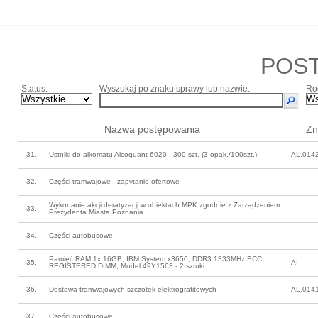
POS
Status:
Wyszukaj po znaku sprawy lub nazwie:
Ro
Nazwa postępowania
Zn
31.
Ustniki do alkomatu Alcoquant 6020 - 300 szt. (3 opak./100szt.)
AL.014
32.
Części tramwajowe - zapytanie ofertowe
Wykonanie akcji deratyzacji w obiektach MPK zgodnie z Zarządzeniem
33.
Prezydenta Miasta Poznania.
34.
Części autobusowe
Pamięć RAM 1x 16GB, IBM System x3650, DDR3 1333MHz ECC
35.
AI
REGISTERED DIMM, Model 49Y1563 - 2 sztuki
36.
Dostawa tramwajowych szczotek elektrografitowych
AL.014
37.
Części autobusowe