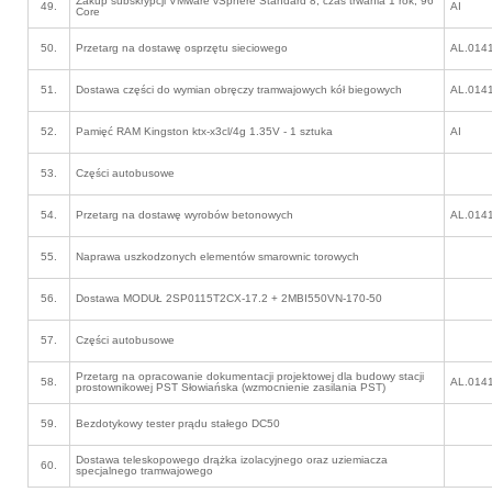
Zakup subskrypcji VMware vSphere Standard 8, czas trwania 1 rok, 96
49.
AI
Core
50.
Przetarg na dostawę osprzętu sieciowego
AL.014
51.
Dostawa części do wymian obręczy tramwajowych kół biegowych
AL.014
52.
Pamięć RAM Kingston ktx-x3cl/4g 1.35V - 1 sztuka
AI
53.
Części autobusowe
54.
Przetarg na dostawę wyrobów betonowych
AL.014
55.
Naprawa uszkodzonych elementów smarownic torowych
56.
Dostawa MODUŁ 2SP0115T2CX-17.2 + 2MBI550VN-170-50
57.
Części autobusowe
Przetarg na opracowanie dokumentacji projektowej dla budowy stacji
58.
AL.014
prostownikowej PST Słowiańska (wzmocnienie zasilania PST)
59.
Bezdotykowy tester prądu stałego DC50
Dostawa teleskopowego drążka izolacyjnego oraz uziemiacza
60.
specjalnego tramwajowego