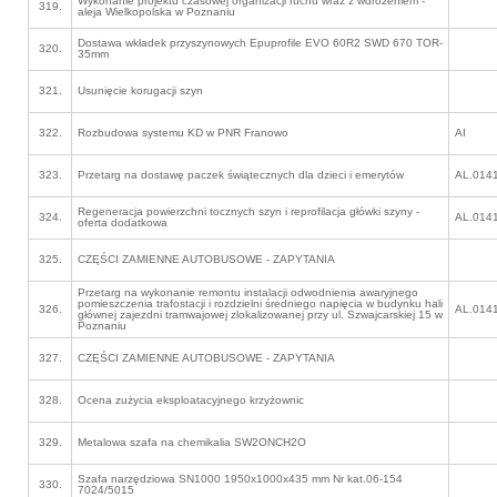
Wykonanie projektu czasowej organizacji ruchu wraz z wdrożeniem -
319.
aleja Wielkopolska w Poznaniu
Dostawa wkładek przyszynowych Epuprofile EVO 60R2 SWD 670 TOR-
320.
35mm
321.
Usunięcie korugacji szyn
322.
Rozbudowa systemu KD w PNR Franowo
AI
323.
Przetarg na dostawę paczek świątecznych dla dzieci i emerytów
AL.014
Regeneracja powierzchni tocznych szyn i reprofilacja główki szyny -
324.
AL.014
oferta dodatkowa
325.
CZĘŚCI ZAMIENNE AUTOBUSOWE - ZAPYTANIA
Przetarg na wykonanie remontu instalacji odwodnienia awaryjnego
pomieszczenia trafostacji i rozdzielni średniego napięcia w budynku hali
326.
AL.014
głównej zajezdni tramwajowej zlokalizowanej przy ul. Szwajcarskiej 15 w
Poznaniu
327.
CZĘŚCI ZAMIENNE AUTOBUSOWE - ZAPYTANIA
328.
Ocena zużycia eksploatacyjnego krzyżownic
329.
Metalowa szafa na chemikalia SW2ONCH2O
Szafa narzędziowa SN1000 1950x1000x435 mm Nr kat.06-154
330.
7024/5015