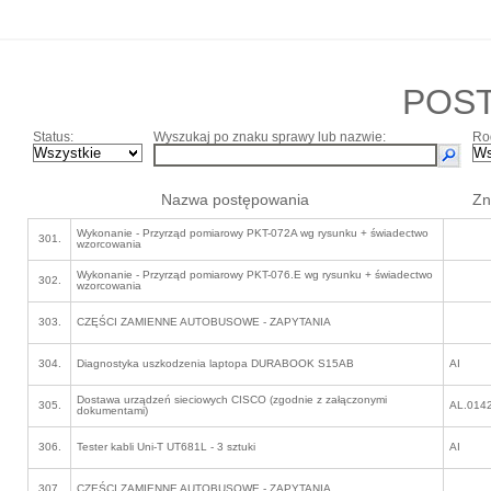
POS
Status:
Wyszukaj po znaku sprawy lub nazwie:
Ro
Nazwa postępowania
Zn
Wykonanie - Przyrząd pomiarowy PKT-072A wg rysunku + świadectwo
301.
wzorcowania
Wykonanie - Przyrząd pomiarowy PKT-076.E wg rysunku + świadectwo
302.
wzorcowania
303.
CZĘŚCI ZAMIENNE AUTOBUSOWE - ZAPYTANIA
304.
Diagnostyka uszkodzenia laptopa DURABOOK S15AB
AI
Dostawa urządzeń sieciowych CISCO (zgodnie z załączonymi
305.
AL.014
dokumentami)
306.
Tester kabli Uni-T UT681L - 3 sztuki
AI
307.
CZĘŚCI ZAMIENNE AUTOBUSOWE - ZAPYTANIA