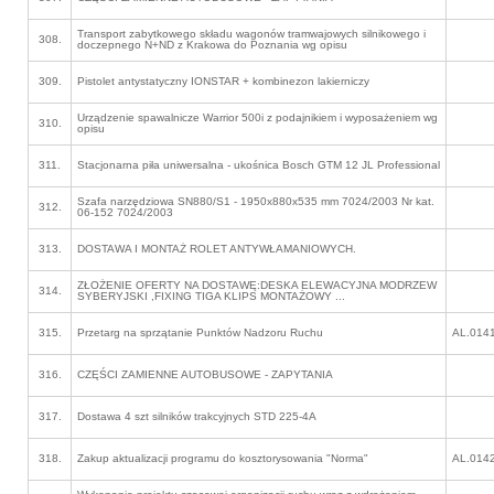
Transport zabytkowego składu wagonów tramwajowych silnikowego i
308.
doczepnego N+ND z Krakowa do Poznania wg opisu
309.
Pistolet antystatyczny IONSTAR + kombinezon lakierniczy
Urządzenie spawalnicze Warrior 500i z podajnikiem i wyposażeniem wg
310.
opisu
311.
Stacjonarna piła uniwersalna - ukośnica Bosch GTM 12 JL Professional
Szafa narzędziowa SN880/S1 - 1950x880x535 mm 7024/2003 Nr kat.
312.
06-152 7024/2003
313.
DOSTAWA I MONTAŻ ROLET ANTYWŁAMANIOWYCH.
ZŁOŻENIE OFERTY NA DOSTAWĘ:DESKA ELEWACYJNA MODRZEW
314.
SYBERYJSKI ,FIXING TIGA KLIPS MONTAŻOWY ...
315.
Przetarg na sprzątanie Punktów Nadzoru Ruchu
AL.014
316.
CZĘŚCI ZAMIENNE AUTOBUSOWE - ZAPYTANIA
317.
Dostawa 4 szt silników trakcyjnych STD 225-4A
318.
Zakup aktualizacji programu do kosztorysowania "Norma"
AL.014