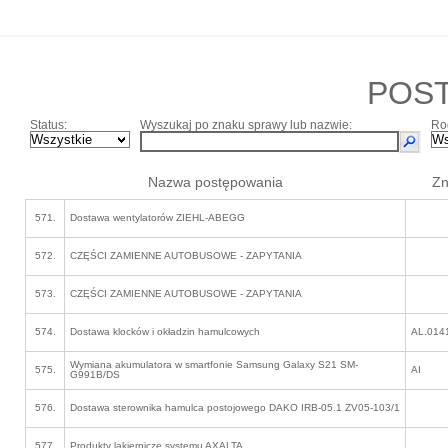
POS
Status:
Wyszukaj po znaku sprawy lub nazwie:
Ro
Nazwa postępowania
Zn
571.
Dostawa wentylatorów ZIEHL-ABEGG
572.
CZĘŚCI ZAMIENNE AUTOBUSOWE - ZAPYTANIA
573.
CZĘŚCI ZAMIENNE AUTOBUSOWE - ZAPYTANIA
574.
Dostawa klocków i okładzin hamulcowych
AL.014
Wymiana akumulatora w smartfonie Samsung Galaxy S21 SM-
575.
AI
G991B/DS
576.
Dostawa sterownika hamulca postojowego DAKO IRB-05.1 ZV05-103/1
577.
Produkty lakiernicze systemu AXALTA