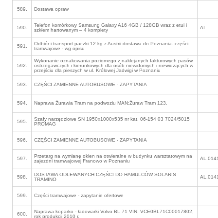
589.
Dostawa opraw
Telefon komórkowy Samsung Galaxy A16 4GB / 128GB wraz z etui i
590.
AI
szkłem hartowanym – 4 komplety
Odbiór i transport paczki 12 kg z Austrii dostawa do Poznania- części
591.
tramwajowe - wg opisu
Wykonanie oznakowania poziomego z naklejanych fakturowych pasów
592.
ostrzegawczych i kierunkowych dla osób niewidomych i niewidzących w
przejściu dla pieszych w ul. Królowej Jadwigi w Poznaniu
593.
CZĘŚCI ZAMIENNE AUTOBUSOWE - ZAPYTANIA
594.
Naprawa Żurawia Tram na podwoziu MAN:Żuraw Tram 123.
Szafy narzędziowe SN 1950x1000x535 nr kat. 06-154 03 7024/5015
595.
PROMAG
596.
CZĘŚCI ZAMIENNE AUTOBUSOWE - ZAPYTANIA
Przetarg na wymianę okien na otwieralne w budynku warsztatowym na
597.
AL.014
zajezdni tramwajowej Franowo w Poznaniu
DOSTAWA ODLEWANYCH CZĘŚCI DO HAMULCÓW SOLARIS
598.
AL.014
TRAMINO
599.
Części tramwajowe - zapytanie ofertowe
Naprawa koparko - ładowarki Volvo BL 71 VIN: VCE0BL71C00017802,
600.
rok produkcji 2010 r.