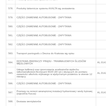
578.
Produkty lakiernicze systemu AXALTA wg zestawienia
579.
CZĘŚCI ZAMIENNE AUTOBUSOWE - ZAPYTANIA
580.
CZĘŚCI ZAMIENNE AUTOBUSOWE - ZAPYTANIA
581.
CZĘŚCI ZAMIENNE AUTOBUSOWE - ZAPYTANIA
582.
CZĘŚCI ZAMIENNE AUTOBUSOWE - ZAPYTANIA
583.
Transport pantografu z Drezna do Krakowa wg opisu
DOSTAWA ZBIERACZY PRĄDU - TRAMWAJOWYCH ŚLIZGÓW
584.
AL.014
WĘGLOWYCH
Usługa kalibracji oraz wzorcowania analizatorów wydechu
/alkomat/alkotest AlcoQuant 6020 (40 szt.) służących do pomiaru
585.
AL.014
zawartości alkoholu etylowego w wydychanym powietrzu w okresie 12
miesięcy
586.
CZĘŚCI ZAMIENNE AUTOBUSOWE - ZAPYTANIA
Przetarg na remont wewnętrznej instalacji hydrantowej i wody bytowej
587.
AL.014
(zajezdnia Kacza)
588.
Dostawa wentylatorów