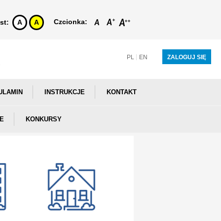
Czcionka:
st:
A
A
PL
EN
ZALOGUJ SIĘ
ULAMIN
INSTRUKCJE
KONTAKT
E
KONKURSY