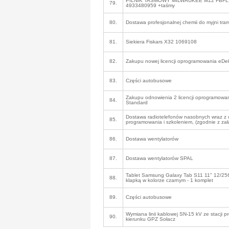
PILNIK TAŚMOWY MILWAUKEE M12 FBFL10
79.
4933480959 +taśmy
80.
Dostawa profesjonalnej chemii do myjni tr
81.
Siekiera Fiskars X32 1069108
82.
Zakupu nowej licencji oprogramowania eDe
83.
Części autobusowe
Zakupu odnowienia 2 licencji oprogramowa
84.
Standard
Dostawa radiotelefonów nasobnych wraz z 
85.
programowania i szkoleniem, (zgodnie z z
86.
Dostawa wentylatorów
87.
Dostawa wentylatorów SPAL
Tablet Samsung Galaxy Tab S11 11" 12/256
88.
klapką w kolorze czarnym - 1 komplet
89.
Części autobusowe
Wymiana linii kablowej SN-15 kV ze stacji 
90.
kierunku GPZ Sołacz