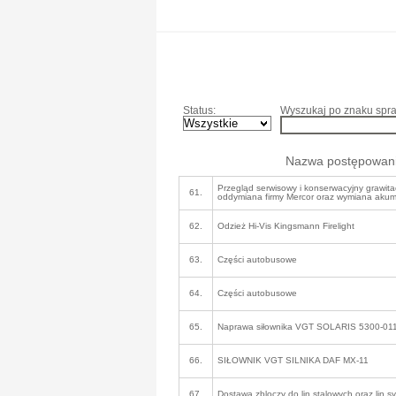
Status:
Wyszukaj po znaku spra
Nazwa postępowan
Przegląd serwisowy i konserwacyjny grawit
61.
oddymiana firmy Mercor oraz wymiana akum
62.
Odzież Hi-Vis Kingsmann Firelight
63.
Części autobusowe
64.
Części autobusowe
65.
Naprawa siłownika VGT SOLARIS 5300-01
66.
SIŁOWNIK VGT SILNIKA DAF MX-11
67.
Dostawa zbloczy do lin stalowych oraz lin 