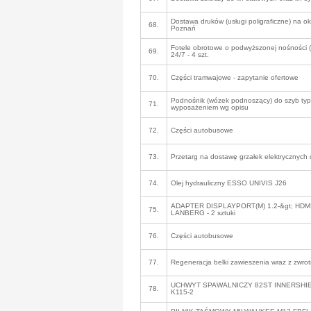
Dostawa druków (usługi poligraficzne) na o
68.
Poznań
Fotele obrotowe o podwyższonej nośności ( 1
69.
24/7 - 4 szt.
70.
Części tramwajowe - zapytanie ofertowe
Podnośnik (wózek podnoszący) do szyb ty
71.
wyposażeniem wg opisu
72.
Części autobusowe
73.
Przetarg na dostawę grzałek elektrycznych
74.
Olej hydrauliczny ESSO UNIVIS J26
ADAPTER DISPLAYPORT(M) 1.2-&gt; HDMI
75.
LANBERG - 2 sztuki
76.
Części autobusowe
77.
Regeneracja belki zawieszenia wraz z zwrot
UCHWYT SPAWALNICZY 82ST INNERSHIEL
78.
K115-2