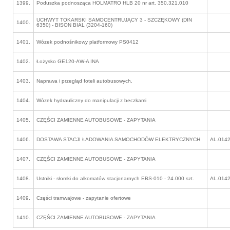
1399.
Poduszka podnosząca HOLMATRO HLB 20 nr art. 350.321.010
UCHWYT TOKARSKI SAMOCENTRUJĄCY 3 - SZCZĘKOWY (DIN
1400.
6350) - BISON BIAL (3204-160)
1401.
Wózek podnośnikowy platformowy PS0412
1402.
Łożysko GE120-AW-A INA
1403.
Naprawa i przegląd foteli autobusowych.
1404.
Wózek hydrauliczny do manipulacji z beczkami
1405.
CZĘŚCI ZAMIENNE AUTOBUSOWE - ZAPYTANIA
1406.
DOSTAWA STACJI ŁADOWANIA SAMOCHODÓW ELEKTRYCZNYCH
AL.0142
1407.
CZĘŚCI ZAMIENNE AUTOBUSOWE - ZAPYTANIA
1408.
Ustniki - słomki do alkomatów stacjonarnych EBS-010 - 24.000 szt.
AL.0142
1409.
Części tramwajowe - zapytanie ofertowe
1410.
CZĘŚCI ZAMIENNE AUTOBUSOWE - ZAPYTANIA