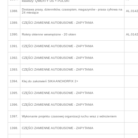
klawiszy: QWERTY US = POLSKI
Dostawa prasy, dzienników, czasopism, magazynów - prasa cyfrowa na
1388.
AL.0142
24 miesiące
1389.
CZĘŚCI ZAMIENNE AUTOBUSOWE - ZAPYTANIA
1390.
Rolety okienne wewnętrzne - 20 okien
AL.0142
1391.
CZĘŚCI ZAMIENNE AUTOBUSOWE - ZAPYTANIA
1392.
CZĘŚCI ZAMIENNE AUTOBUSOWE - ZAPYTANIA
1393.
CZĘŚCI ZAMIENNE AUTOBUSOWE - ZAPYTANIA
1394.
Klej do zakotwień SIKA ANCHORFIX 2+
1395.
CZĘŚCI ZAMIENNE AUTOBUSOWE - ZAPYTANIA
1396.
CZĘŚCI ZAMIENNE AUTOBUSOWE - ZAPYTANIA
1397.
Wykonanie projektu czasowej organizacji ruchu wraz z wdrożeniem
1398.
CZĘŚCI ZAMIENNE AUTOBUSOWE - ZAPYTANIA