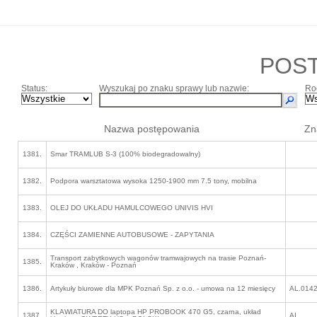
POS
Status:
Wyszukaj po znaku sprawy lub nazwie:
Ro
Nazwa postępowania
Zn
1381.
Smar TRAMLUB S-3 (100% biodegradowalny)
1382.
Podpora warsztatowa wysoka 1250-1900 mm 7.5 tony, mobilna
1383.
OLEJ DO UKŁADU HAMULCOWEGO UNIVIS HVI
1384.
CZĘŚCI ZAMIENNE AUTOBUSOWE - ZAPYTANIA
Transport zabytkowych wagonów tramwajowych na trasie Poznań-
1385.
Kraków , Kraków - Poznań
1386.
Artykuły biurowe dla MPK Poznań Sp. z o.o. - umowa na 12 miesięcy
AL.0142
KLAWIATURA DO laptopa HP PROBOOK 470 G5, czarna, układ
1387.
AI